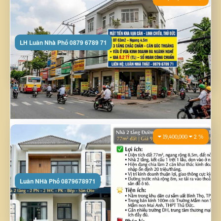
13,900,000
2 %
LH Luân Nhà Phố 0879 6789 71
ĐẤT HẺM XE HƠI ĐƯỜNG SỐ 16, P. LINH CHIỂU, THỦ ĐỨC – CẠNH ĐẠ ...
Giá gốc:
7,054,716,327
VND
Tặng XU tích điểm vào ví NINASG: 13,900,000
Đã giảm giá so với giá thị trường: 2 %
6,900,000,000 VND