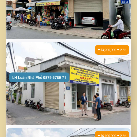
LH Luân Nhà Phố 0879 6789 71
MẶT TIỀN KINH DOANH ĐƯỜNG SỐ 13– NHÀ 4 TẦNG NGAY CHỢ THỦ ĐỨC ...
Giá gốc:
8,792,710,204
VND
Tặng XU tích điểm vào ví NINASG: 17,200,000
Đã giảm giá so với giá thị trường: 2 %
8,600,000,000 VND
Đặt Mua - Booking