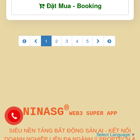
LH Luân Nhà Phố 0879 6789 71
ĐƯỜNG SỐ 9 | PHƯỜNG LINH XUÂN | TP. HCM | 64,3M² | CÁCH PHẠM ...
Giá gốc:
8,109,113,158
VND
Tặng XU tích điểm vào ví NINASG: 3,850,000
Đã giảm giá so với giá thị trường: 5 %
7,700,000,000 VND
Đặt Mua - Booking
Select Language
▼