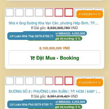
Nhà 2 tầng Đường số 9, Phường Thủ Đức, TP. HCM | 77m² đất | ...
Giá gốc:
9,917,359,184
VND
Tặng XU tích điểm vào ví NINASG: 19,400,000
Đã giảm giá so với giá thị trường: 2 %
9,700,000,000 VND
Đặt Mua - Booking
4,250,000
5 %
LIÊN HỆ 0879 6789 71