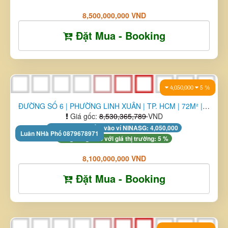
NHÀ MẶT TIỀN ĐƯỜNG SỐ 9 | PHƯỜNG LINH XUÂN | TP. HCM | 70M² ...
Giá gốc:
8,951,618,421
VND
Tặng XU tích điểm vào ví NINASG: 4,250,000
Đã giảm giá so với giá thị trường: 5 %
8,500,000,000 VND
Đặt Mua - Booking
2,900,000
5 %
LH Luân Nhà Phố 0879 678971