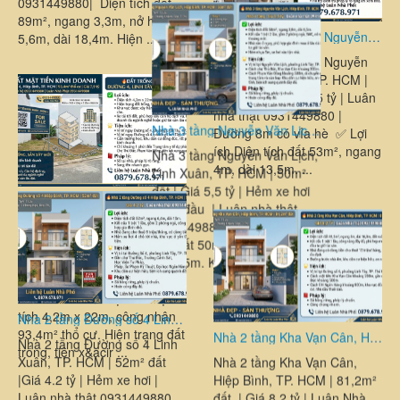
0931449880| Diện tích đất
89m², ngang 3,3m, nở hậu
Nhà mới Đường 22 Nguyễn Xiển, Long Bình, TP. HCM | 53m² đất | Giá 5,95 tỷ | Luân nhà thật 0931449880
5,6m, dài 18,4m. Hiện ...
Nhà mới Đường 22 Nguyễn
Xiển, Long Bình, TP. HCM |
53m² đất | Giá 5,95 tỷ | Luân
nhà thật 0931449880 |
Đường 8m có vỉa hè ✅ Lợi
ích Diện tích đất 53m², ngang
4m, dài 13,5m. ...
Đất Mặt Tiền Kinh Doanh Đường số 4, Linh Xuân, TP. HCM | 93,4m² thổ cư | Giá 7,9 tỷ | Luân Nhà Thật 0931449880
🔥Đất Mặt Tiền Kinh Doanh
Đường số 4, Linh Xuân, TP.
HCM | 93,4m² thổ cư | Giá
7,9 tỷ | Luân Nhà Thật
0931449880 ✅ Lợi ích Diện
tích 4,2m x 22m, công nhận
Nhà 3 tầng Nguyễn Văn Lịch, Linh Xuân, TP. HCM | DT 50m² đất | Giá 5,5 tỷ | Hẻm xe hơi quay đầu | Luân nhà thật 0931449880
93,4m² thổ cư. Hiện trạng đất
trống, tiện x&acir ...
Nhà 3 tầng Nguyễn Văn Lịch,
Linh Xuân, TP. HCM | 50m²
đất | Giá 5,5 tỷ | Hẻm xe hơi