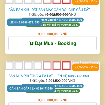
ĐƯỜNG SỐ 6 | PHƯỜNG LINH XUÂN | TP. TPHCM | 58M² | KHU VIP | ...
Giá gốc:
6,108,163,158
VND
Tặng XU tích điểm vào ví NINASG: 2,900,000
Đã giảm giá so với giá thị trường: 5 %
5,800,000,000 VND
Đặt Mua - Booking
3,850,000
5 %