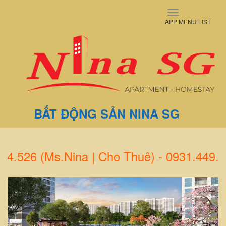
Toggle
APP MENU LIST
navigation
BẤT ĐỘNG SẢN NINA SG
ina | Cho Thuê) - 0931.449.880 (Mr.Luâ
Previous
Next