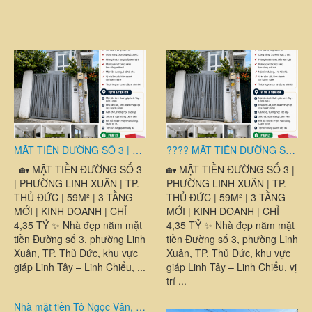
MẶT TIỀN ĐƯỜNG SỐ 3 | PHƯỜNG LINH XUÂN | TP. THỦ ĐỨC | 59M² | 3 TẦNG MỚI | KINH DOANH | CHỈ 4,35 TỶ
???? MẶT TIỀN ĐƯỜNG SỐ 3 | PHƯỜNG LINH XUÂN | TP. THỦ ĐỨC | 59M² | 3 TẦNG MỚI | KINH DOANH | CHỈ 4,35 TỶ
🏡 MẶT TIỀN ĐƯỜNG SỐ 3
🏡 MẶT TIỀN ĐƯỜNG SỐ 3 |
| PHƯỜNG LINH XUÂN | TP.
PHƯỜNG LINH XUÂN | TP.
THỦ ĐỨC | 59M² | 3 TẦNG
THỦ ĐỨC | 59M² | 3 TẦNG
MỚI | KINH DOANH | CHỈ
MỚI | KINH DOANH | CHỈ
4,35 TỶ ✨ Nhà đẹp nằm mặt
4,35 TỶ ✨ Nhà đẹp nằm mặt
tiền Đường số 3, phường Linh
tiền Đường số 3, phường Linh
Xuân, TP. Thủ Đức, khu vực
Xuân, TP. Thủ Đức, khu vực
giáp Linh Tây – Linh Chiểu, ...
giáp Linh Tây – Linh Chiểu, vị
trí ...
Nhà mặt tiền Tô Ngọc Vân, phường Linh Xuân, TP. HCM | DT 59m2 đất | Nhà mặt tiền kinh doanh | giá 9,3 tỷ | Luân nhà phố 0879 6789 71