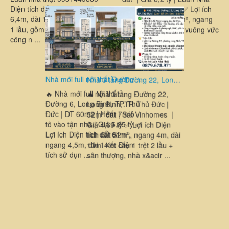
quay đầu | Luân nhà thật
0931449880 ✅ Lợi ích Diện
tích đất 50m², ngang 3,8m,
dài 6,5m. Kết cấu 1 trệt 2 ...
Nhà 2 tầng Đường số 4 Linh Xuân, TP. HCM | 52m² đất |Giá 4.2 tỷ | Hẻm xe hơi | Luân nhà thật 0931449880
Nhà 2 tầng Đường số 4 Linh
Xuân, TP. HCM | 52m² đất
|Giá 4.2 tỷ | Hẻm xe hơi |
Luân nhà thật 0931449880
Diện tích đất 52m², ngang
Nhà 2 tầng Kha Vạn Cân, Hiệp Bình, TP. HCM | 81,2m² đất | Giá 8,2 tỷ | Luân Nhà Thật 0931449880
6,4m, dài 10m. Kết cấu 1 trệt
1 lầu, gồm 2 phòng ngủ,
Nhà 2 tầng Kha Vạn Cân,
công n ...
Hiệp Bình, TP. HCM | 81,2m²
đất | Giá 8,2 tỷ | Luân Nhà
Thật 0931449880 ✅ Lợi ích
Diện tích đất 81,2m², ngang
5m, dài 16,3m, đất vuông vức
đẹ ...