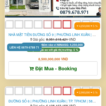
Đặt Mua - Booking
16,400,000
2 %
LH Luân Nhà Phố 0879 6789 71
MẶT TIỀN KHA VẠN CÂN – PHƯỜNG THỦ ĐỨC – TP HCM , CĂN GÓC THO ...
Giá gốc:
8,383,746,939
VND
Tặng XU tích điểm vào ví NINASG: 16,400,000