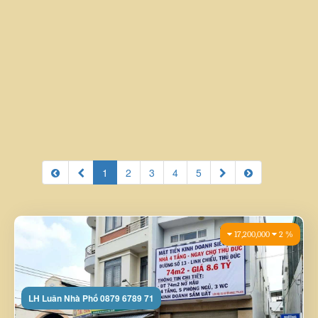
Nhà mới full nội thất Đường 6, Long Bình, TP. HCM | DT 61m2 | Giá 5,85 tỷ | Giá 5,85 tỷ | Luan nhà thật 0931449880
🔥 Nhà mới full nội thất
Đường 6, Long Bình, TP. Thủ
Đức | DT 60m2 | Hẻm 7m ô
tô vào tận nhà | Giá 5,85 tỷ ✅
Nhà 3 tầng Đường 22, Long Bình, TP. HCM | 52m² đất | Giá 4,69 tỷ | sát vinhome grand park |Luân nhà thật 0934449880
Lợi ích Diện tích đất 61m²,
ngang 4,5m, dài 14m. Diện
🔥 Nhà 3 tầng Đường 22,
tích sử dụn ...
Long Bình, TP. Thủ Đức |
52m² đất | Sát Vinhomes |
Giá 4,69 tỷ ✅ Lợi ích Diện
tích đất 52m², ngang 4m, dài
13m. Kết cấu 1 trệt 2 lầu +
sân thượng, nhà x&acir ...
1
2
3
4
5
17,200,000
2 %