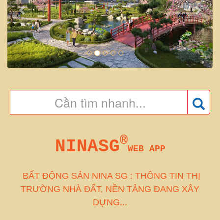
®
NINASG
WEB APP
BẤT ĐỘNG SẢN NINA SG : THÔNG TIN THỊ
TRƯỜNG NHÀ ĐẤT, NỀN TẢNG ĐANG XÂY
DỰNG...